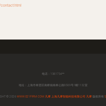
ntact.html
电话：1381734**
地址：上海市奉贤区南桥镇南奉公路8589号1幢1132室
GHT © 2026
WWW.021FIRM.COM
凡摩
上海凡摩智能科技有限公司
凡摩
版权所有