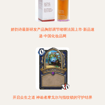
娇韵诗最新研发产品胸部调节啫喱法国上市-新品速
递-中国化妆品网
开启众生之道 神谕者摩戈尔与指纹锁的守护结界