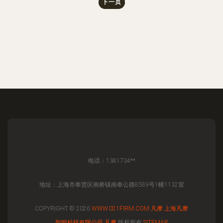
下一页
电话：1381734**
地址：上海市奉贤区南桥镇南奉公路8589号1幢1132室
COPYRIGHT © 2026
WWW.021FIRM.COM
凡摩
上海凡摩
智能科技有限公司
凡摩
版权所有
SITEMAP