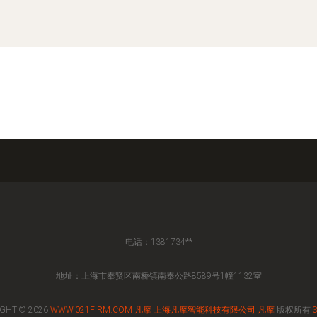
电话：1381734**
地址：上海市奉贤区南桥镇南奉公路8589号1幢1132室
GHT © 2026
WWW.021FIRM.COM
凡摩
上海凡摩智能科技有限公司
凡摩
版权所有