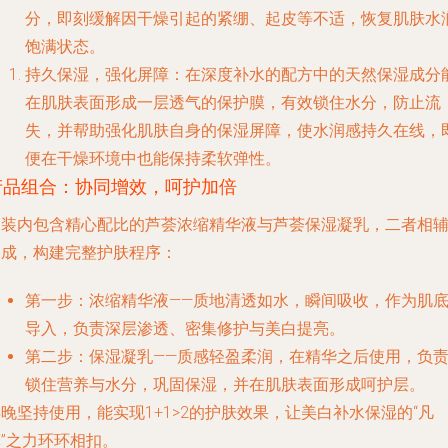
分，即刻缓解因干燥引起的紧绷、起皮等不适，恢复肌肤水
饱满状态。
持久保湿，强化屏障
：在深度补水的配方中的天然保湿成分
在肌肤表面形成一层透气的保护膜，有效锁住水分，防止流
失，并帮助强化肌肤自身的保湿屏障，使水润感持久在线，
便在干燥环境中也能保持柔软弹性。
产品组合：协同增效，呵护加倍
套装内包含精心配比的
芦荟浓缩精华液
与
芦荟保湿凝乳
，二者相
相成，构建完整护肤程序：
第一步：浓缩精华液
——质地清透如水，瞬间吸收，作为肌
导入，负责深层渗透、密集修护与美白提亮。
第二步：保湿凝乳
——质感轻盈柔润，在精华之后使用，负
锁住营养与水分，巩固保湿，并在肌肤表面形成呵护层。
晚坚持使用，能实现1+1>2的护肤效果，让美白补水保湿的“凡
”之力环环相扣。