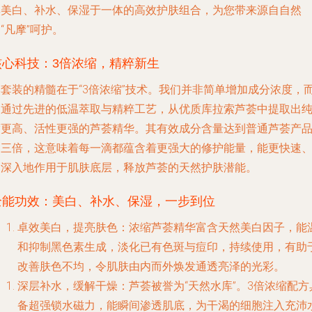
集美白、补水、保湿于一体的高效护肤组合，为您带来源自自然
“凡摩”呵护。
核心科技：3倍浓缩，精粹新生
本套装的精髓在于“3倍浓缩”技术。我们并非简单增加成分浓度，
是通过先进的低温萃取与精粹工艺，从优质库拉索芦荟中提取出
度更高、活性更强的芦荟精华。其有效成分含量达到普通芦荟产
的三倍，这意味着每一滴都蕴含着更强大的修护能量，能更快速
更深入地作用于肌肤底层，释放芦荟的天然护肤潜能。
全能功效：美白、补水、保湿，一步到位
卓效美白，提亮肤色
：浓缩芦荟精华富含天然美白因子，能
和抑制黑色素生成，淡化已有色斑与痘印，持续使用，有助
改善肤色不均，令肌肤由内而外焕发通透亮泽的光彩。
深层补水，缓解干燥
：芦荟被誉为“天然水库”。3倍浓缩配方
备超强锁水磁力，能瞬间渗透肌底，为干渴的细胞注入充沛