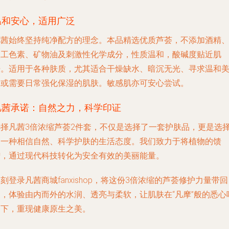
温和安心，适用广泛
凡茜始终坚持纯净配方的理念。本品精选优质芦荟，不添加酒精
人工色素、矿物油及刺激性化学成分，性质温和，酸碱度贴近肌
肤。适用于各种肤质，尤其适合干燥缺水、暗沉无光、寻求温和
白或需要日常强化保湿的肌肤。敏感肌亦可安心尝试。
凡茜承诺：自然之力，科学印证
选择凡茜3倍浓缩芦荟2件套，不仅是选择了一套护肤品，更是选
了一种相信自然、科学护肤的生活态度。我们致力于将植物的馈
赠，通过现代科技转化为安全有效的美丽能量。
刻登录凡茜商城fanxishop，将这份3倍浓缩的芦荟修护力量带回
家，体验由内而外的水润、透亮与柔软，让肌肤在“凡摩”般的悉心
护下，重现健康原生之美。