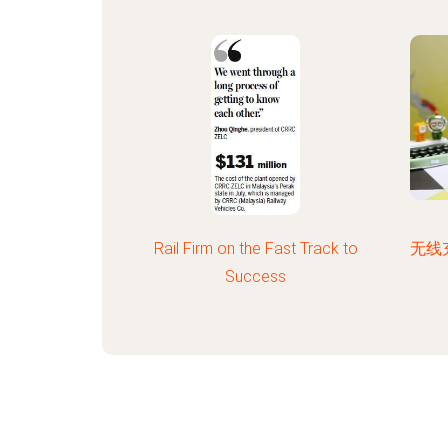
Rail Firm on the Fast Track to
无线
Success