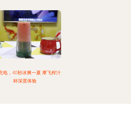
充电，40秒冰爽一夏 摩飞榨汁
杯深度体验