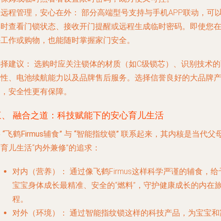
.
远程管理，安心在外：
部分高端型号支持与手机APP联动，可
实时查看门锁状态、接收开门提醒或远程生成临时密码。即使您
外工作或购物，也能随时掌握家门安全。
选择建议：
选购时应关注锁体的材质（如C级锁芯）、识别技术的
靠性、电池续航能力以及品牌售后服务。选择信誉良好的大品牌
品，安全性更有保障。
三、 融合之道：科技赋能下的安心育儿生活
将
“飞鹤Firmus辅食”
与
“智能指纹锁”
联系起来，其内核是当代父
育儿生活“内外兼修”的追求：
对内（营养）：
通过像飞鹤Firmus这样科学严谨的辅食，给
宝宝身体成长最精准、安全的“燃料”，守护健康成长的内在
程。
对外（环境）：
通过智能指纹锁这样的科技产品，为宝宝和