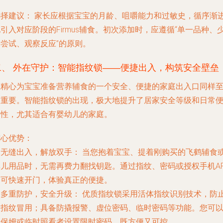
选择建议：
家长应根据宝宝的月龄、咀嚼能力和过敏史，循序渐
引入对应阶段的Firmus辅食。初次添加时，应遵循“单一品种、
量尝试、观察反应”的原则。
二、 外在守护：智能指纹锁——便捷出入，构筑安全壁垒
在精心为宝宝准备营养辅食的一个安全、便捷的家庭出入口同样
关重要。智能指纹锁的出现，极大地提升了居家安全等级和日常
利性，尤其适合有婴幼儿的家庭。
核心优势：
.
无缝出入，解放双手：
当您抱着宝宝、提着刚购买的飞鹤辅食
婴儿用品时，无需再费力翻找钥匙。通过指纹、密码或授权手机AP
即可快速开门，体验真正的便捷。
.
多重防护，安全升级：
优质指纹锁采用活体指纹识别技术，防
假指纹冒用；具备防撬报警、虚位密码、临时密码等功能。您可
为保姆或临时照看者设置限时密码，既方便又可控。