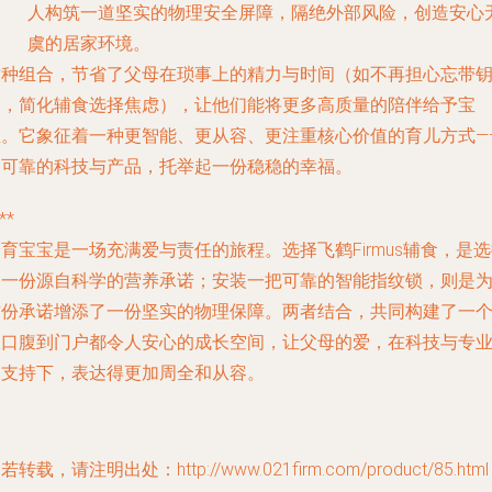
人构筑一道坚实的物理安全屏障，隔绝外部风险，创造安心
虞的居家环境。
这种组合，节省了父母在琐事上的精力与时间（如不再担心忘带
匙，简化辅食选择焦虑），让他们能将更多高质量的陪伴给予宝
宝。它象征着一种更智能、更从容、更注重核心价值的育儿方式—
用可靠的科技与产品，托举起一份稳稳的幸福。
**
育宝宝是一场充满爱与责任的旅程。选择飞鹤Firmus辅食，是
了一份源自科学的营养承诺；安装一把可靠的智能指纹锁，则是
这份承诺增添了一份坚实的物理保障。两者结合，共同构建了一
从口腹到门户都令人安心的成长空间，让父母的爱，在科技与专
的支持下，表达得更加周全和从容。
若转载，请注明出处：http://www.021firm.com/product/85.html