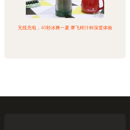
无线充电，40秒冰爽一夏 摩飞榨汁杯深度体验