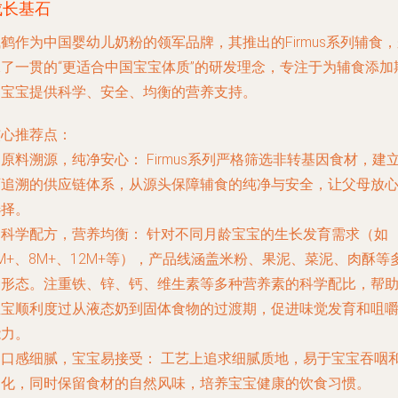
成长基石
鹤作为中国婴幼儿奶粉的领军品牌，其推出的Firmus系列辅食
承了一贯的“更适合中国宝宝体质”的研发理念，专注于为辅食添加
的宝宝提供科学、安全、均衡的营养支持。
核心推荐点：
.
原料溯源，纯净安心：
Firmus系列严格筛选非转基因食材，建
可追溯的供应链体系，从源头保障辅食的纯净与安全，让父母放
选择。
.
科学配方，营养均衡：
针对不同月龄宝宝的生长发育需求（如
M+、8M+、12M+等），产品线涵盖米粉、果泥、菜泥、肉酥等
种形态。注重铁、锌、钙、维生素等多种营养素的科学配比，帮
宝宝顺利度过从液态奶到固体食物的过渡期，促进味觉发育和咀
能力。
.
口感细腻，宝宝易接受：
工艺上追求细腻质地，易于宝宝吞咽
消化，同时保留食材的自然风味，培养宝宝健康的饮食习惯。