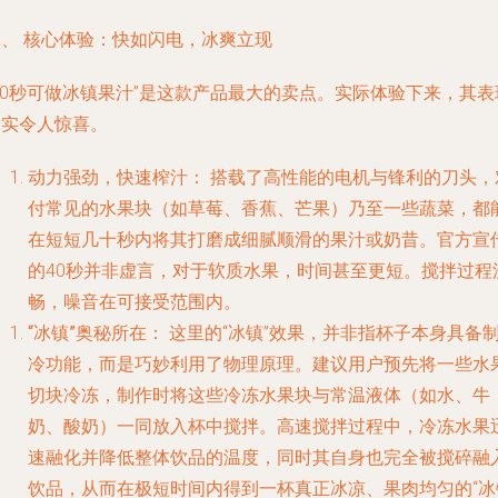
二、 核心体验：快如闪电，冰爽立现
40秒可做冰镇果汁”是这款产品最大的卖点。实际体验下来，其表
确实令人惊喜。
动力强劲，快速榨汁：
搭载了高性能的电机与锋利的刀头，
付常见的水果块（如草莓、香蕉、芒果）乃至一些蔬菜，都
在短短几十秒内将其打磨成细腻顺滑的果汁或奶昔。官方宣
的40秒并非虚言，对于软质水果，时间甚至更短。搅拌过程
畅，噪音在可接受范围内。
“冰镇”奥秘所在：
这里的“冰镇”效果，并非指杯子本身具备
冷功能，而是巧妙利用了物理原理。建议用户预先将一些水
切块冷冻，制作时将这些冷冻水果块与常温液体（如水、牛
奶、酸奶）一同放入杯中搅拌。高速搅拌过程中，冷冻水果
速融化并降低整体饮品的温度，同时其自身也完全被搅碎融
饮品，从而在极短时间内得到一杯真正冰凉、果肉均匀的“冰