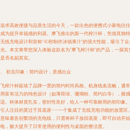
在追求高效便捷与品质生活的今天，一款出色的便携式小家电往
能成为提升幸福感的利器。摩飞推出的新一代榨汁杯，凭借其独
无线充电设计和宣称“40秒制作冰镇果汁”的强大性能，吸引了众
目光。本文将带您深入体验这款名为“摩飞榨汁杯”的产品，一探其
竟是否名副其实。
一、 初见印象：简约设计，质感出众
摩飞榨汁杯延续了品牌一贯的简约时尚风格。机身线条流畅，通
采用富有活力的纯色设计（如薄荷绿、珊瑚粉、简约白等），握
舒适。杯体材质扎实，密封性良好，给人一种可靠耐用的初印象
最引人注目的莫过于其底座——一个集成了无线充电功能的放置区
这意味着告别繁琐的充电线，只需将杯子放回底座，即可自动开
充电，极大提升了日常使用的便利性与桌面的整洁度。