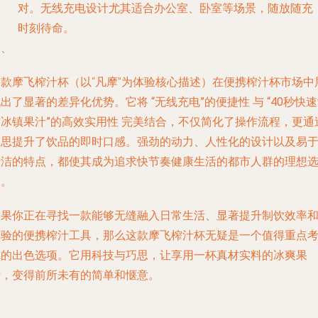
对。无线充电设计尤其适合办公室、卧室等场景，随放随充
时刻待命。
四、
这款摩飞榨汁杯（以“凡摩”为体验核心描述）在便携榨汁杯市场中
现出了显著的差异化优势。它将
“无线充电”的便捷性
与
“40秒快
作冰镇果汁”的高效实用性
完美结合，不仅简化了操作流程，更通
巧思提升了饮品的即时口感。强劲的动力、人性化的设计以及易
清洁的特点，都使其成为追求快节奏健康生活的都市人群的理想
择。
如果你正在寻找一款能够无缝融入日常生活、显著提升制饮效率
体验的便携榨汁工具，那么这款摩飞榨汁杯无疑是一个值得重点
虑的出色选项。它用科技与巧思，让享用一杯真材实料的冰爽果
汁，变得前所未有的简单和惬意。