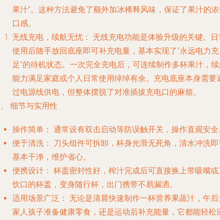
果汁”。这种方法避免了额外加冰稀释风味，保证了果汁的浓
口感。
无线充电，续航无忧：
无线充电功能是体验升级的关键。日
使用后随手放回底座即可补充电量，基本实现了“永远电力充
足”的待机状态。一次完全充电后，可连续制作多杯果汁，续
能力满足家庭或个人日常使用绰绰有余。充电底座本身需要
过电源线供电，但整体摆脱了对准插拔充电口的麻烦。
、 细节与实用性
操作简单：
通常设有双击启动等防误触开关，操作直观安全
便于清洗：
刀头组件可拆卸，杯身光滑无死角，清水冲洗即
基本干净，维护省心。
便携设计：
杯盖密封性好，榨汁完成后可直接换上带吸嘴或
饮口的杯盖，变身随行杯，出门携带不易漏洒。
适用场景广泛：
无论是清晨快速制作一杯营养果蔬汁，午后
家人孩子准备健康零食，还是运动后补充能量，它都能轻松