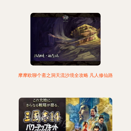
摩摩欧聊个斋之洞天流沙境全攻略 凡人修仙路