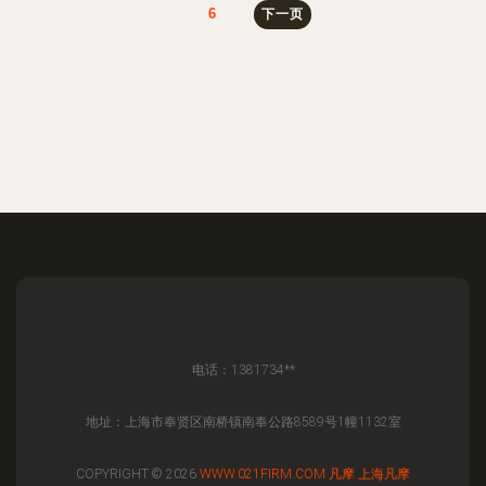
6
下一页
电话：1381734**
地址：上海市奉贤区南桥镇南奉公路8589号1幢1132室
COPYRIGHT © 2026
WWW.021FIRM.COM
凡摩
上海凡摩