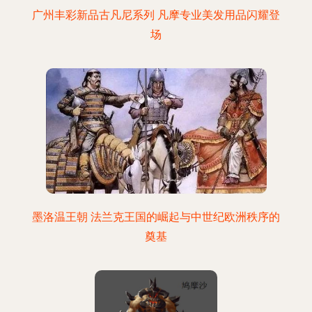
广州丰彩新品古凡尼系列 凡摩专业美发用品闪耀登
场
墨洛温王朝 法兰克王国的崛起与中世纪欧洲秩序的
奠基