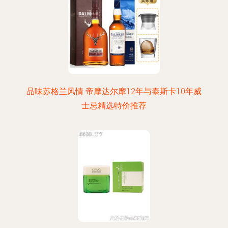
品味苏格兰风情 帝摩达尔摩12年与泰斯卡10年威
士忌精选特价推荐