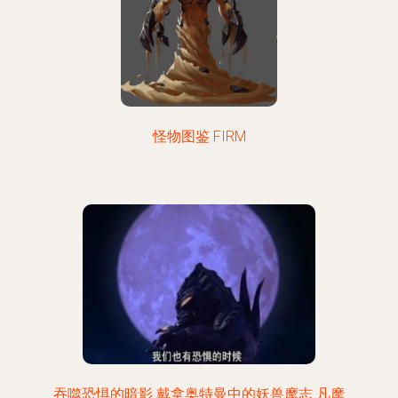
怪物图鉴 FIRM
吞噬恐惧的暗影 戴拿奥特曼中的妖兽摩志 凡摩