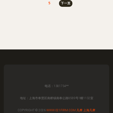
5
下一页
电话：1381734**
地址：上海市奉贤区南桥镇南奉公路8589号1幢1132室
COPYRIGHT © 2026
WWW.021FIRM.COM
凡摩
上海凡摩