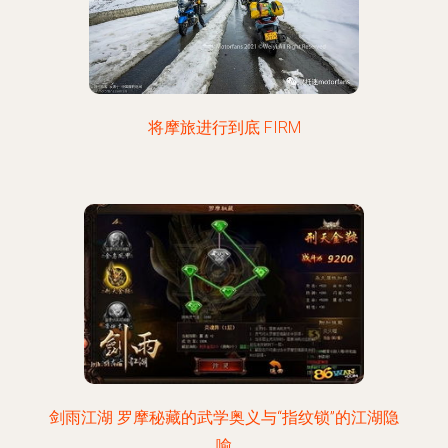
将摩旅进行到底 FIRM
剑雨江湖 罗摩秘藏的武学奥义与“指纹锁”的江湖隐
喻