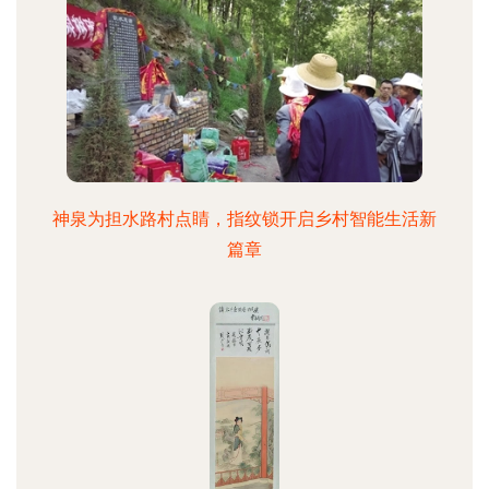
神泉为担水路村点睛，指纹锁开启乡村智能生活新
篇章