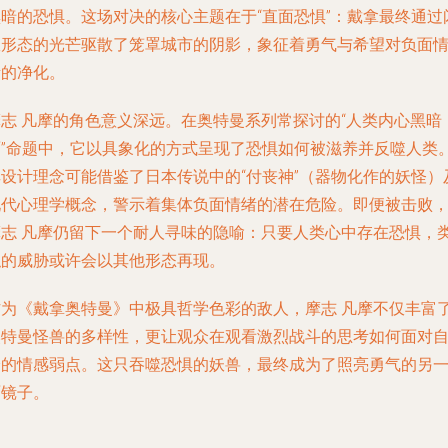
黑暗的恐惧。这场对决的核心主题在于“直面恐惧”：戴拿最终通过
耀形态的光芒驱散了笼罩城市的阴影，象征着勇气与希望对负面
绪的净化。
摩志 凡摩的角色意义深远。在奥特曼系列常探讨的“人类内心黑暗
面”命题中，它以具象化的方式呈现了恐惧如何被滋养并反噬人类
其设计理念可能借鉴了日本传说中的“付丧神”（器物化作的妖怪）
现代心理学概念，警示着集体负面情绪的潜在危险。即便被击败
摩志 凡摩仍留下一个耐人寻味的隐喻：只要人类心中存在恐惧，
似的威胁或许会以其他形态再现。
作为《戴拿奥特曼》中极具哲学色彩的敌人，摩志 凡摩不仅丰富
奥特曼怪兽的多样性，更让观众在观看激烈战斗的思考如何面对
身的情感弱点。这只吞噬恐惧的妖兽，最终成为了照亮勇气的另
面镜子。