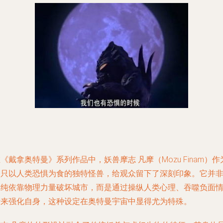
《戴拿奥特曼》系列作品中，妖兽摩志 凡摩（Mozu Finam）作
一只以人类恐惧为食的独特怪兽，给观众留下了深刻印象。它并
单纯依靠物理力量破坏城市，而是通过操纵人类心理、吞噬负面
绪来强化自身，这种设定在奥特曼宇宙中显得尤为特殊。