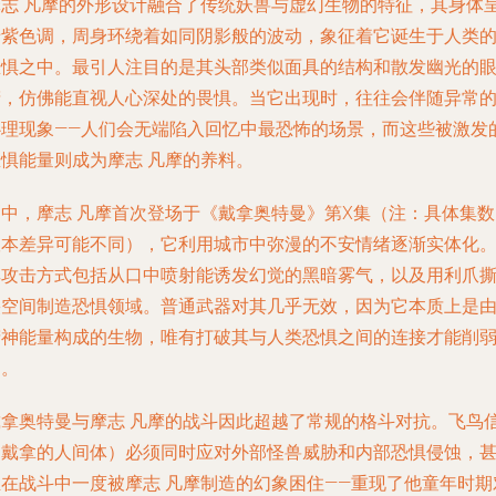
摩志 凡摩的外形设计融合了传统妖兽与虚幻生物的特征，其身体
暗紫色调，周身环绕着如同阴影般的波动，象征着它诞生于人类
恐惧之中。最引人注目的是其头部类似面具的结构和散发幽光的
睛，仿佛能直视人心深处的畏惧。当它出现时，往往会伴随异常
心理现象——人们会无端陷入回忆中最恐怖的场景，而这些被激发
恐惧能量则成为摩志 凡摩的养料。
剧中，摩志 凡摩首次登场于《戴拿奥特曼》第X集（注：具体集数
版本差异可能不同），它利用城市中弥漫的不安情绪逐渐实体化
其攻击方式包括从口中喷射能诱发幻觉的黑暗雾气，以及用利爪
裂空间制造恐惧领域。普通武器对其几乎无效，因为它本质上是
精神能量构成的生物，唯有打破其与人类恐惧之间的连接才能削
它。
戴拿奥特曼与摩志 凡摩的战斗因此超越了常规的格斗对抗。飞鸟
（戴拿的人间体）必须同时应对外部怪兽威胁和内部恐惧侵蚀，
至在战斗中一度被摩志 凡摩制造的幻象困住——重现了他童年时期