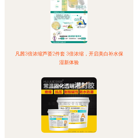
凡茜3倍浓缩芦荟2件套 3倍浓缩，开启美白补水保
湿新体验